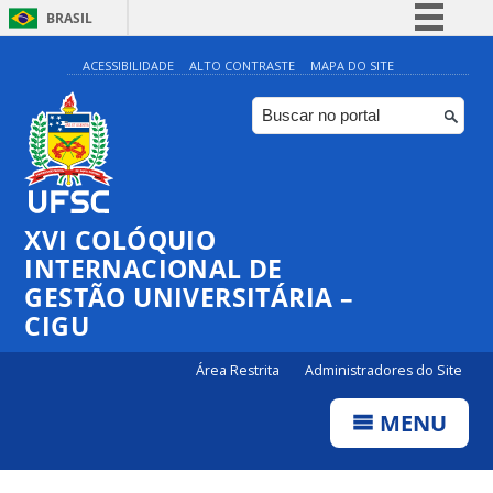
BRASIL
Simplifique!
ACESSIBILIDADE
ALTO CONTRASTE
MAPA DO SITE
Comunica BR
Participe
Acesso à informação
Legislação
XVI COLÓQUIO
Canais
INTERNACIONAL DE
GESTÃO UNIVERSITÁRIA –
CIGU
Área Restrita
Administradores do Site
MENU