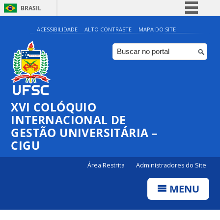
BRASIL
Simplifique!
ACESSIBILIDADE
ALTO CONTRASTE
MAPA DO SITE
Comunica BR
Participe
Acesso à informação
Legislação
XVI COLÓQUIO
Canais
INTERNACIONAL DE
GESTÃO UNIVERSITÁRIA –
CIGU
Área Restrita
Administradores do Site
MENU